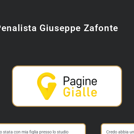
Penalista Giuseppe Zafonte
 stata con mia figlia presso lo studio
Credo abbia un