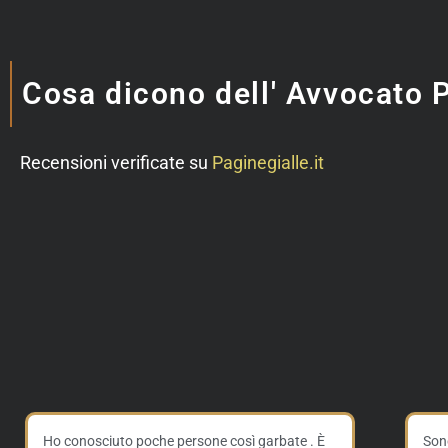
Cosa dicono dell' Avvocato 
Recensioni verificate su
Paginegialle.it
Ho conosciuto poche persone così garbate . È
Sono