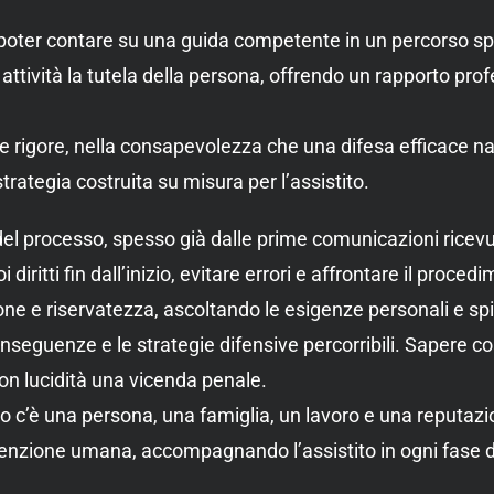
a poter contare su una guida competente in un percorso s
 attività la tutela della persona, offrendo un rapporto pr
e rigore, nella consapevolezza che una difesa efficace n
ategia costruita su misura per l’assistito.
el processo, spesso già dalle prime comunicazioni ricevute
diritti fin dall’inizio, evitare errori e affrontare il pr
ione e riservatezza, ascoltando le esigenze personali e 
onseguenze e le strategie difensive percorribili. Sapere c
con lucidità una vicenda penale.
o c’è una persona, una famiglia, un lavoro e una reputazi
enzione umana, accompagnando l’assistito in ogni fase de