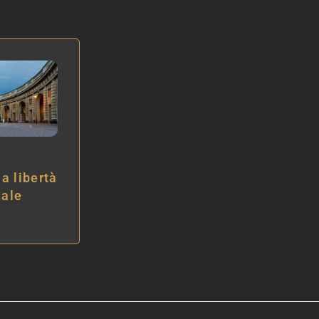
la libertà
Reati a sfondo
uale
sessuale