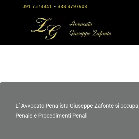
091 7573841
-
338 3797903
L’ Avvocato Penalista Giuseppe Zafonte si occupa d
Penale e Procedimenti Penali